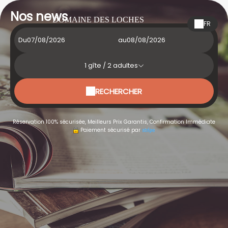
Nos news
DOMAINE DES LOCHES
FR
Du
au
1
gîte /
2
adultes
RECHERCHER
Réservation 100% sécurisée, Meilleurs Prix Garantis, Confirmation Immédiate
Paiement sécurisé par