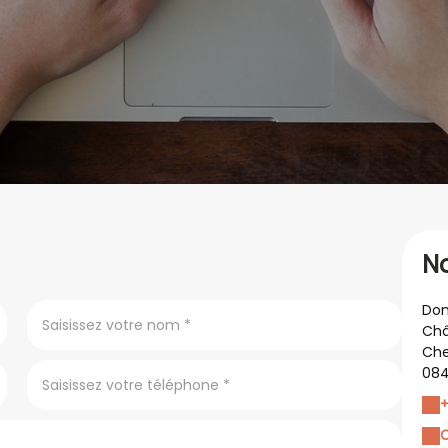
N
Dom
Châ
Che
084
+
C