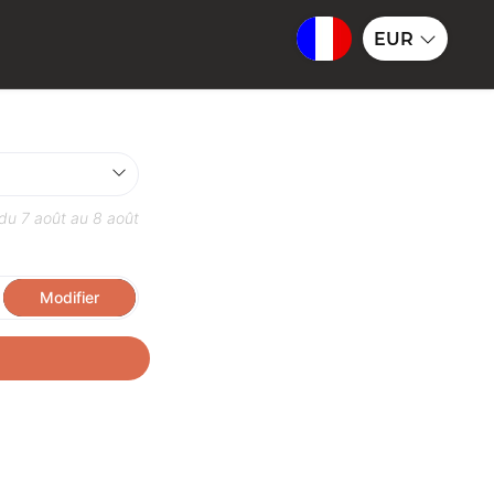
EUR
 du
7 août
au
8 août
Modifier